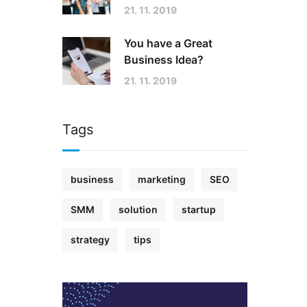
21. 11. 2019
You have a Great
Business Idea?
21. 11. 2019
Tags
business
marketing
SEO
SMM
solution
startup
strategy
tips