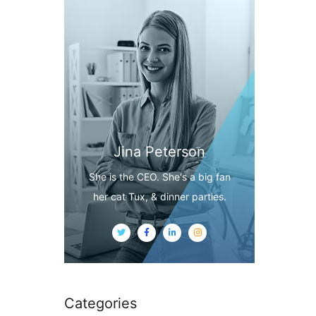
Jina Peterson
She is the CEO. She's a big fan
her cat Tux, & dinner parties.
Categories